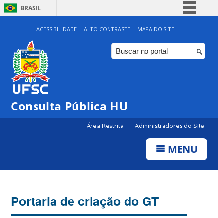
BRASIL
Simplifique!
ACESSIBILIDADE
ALTO CONTRASTE
MAPA DO SITE
Comunica BR
Participe
Acesso à informação
Legislação
Consulta Pública HU
Canais
Área Restrita
Administradores do Site
MENU
Portaria de criação do GT