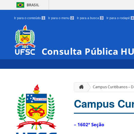
BRASIL
Ir para o conteúdo
1
Ir para o menu
2
Ir para a busca
3
Ir para o rodapé
4
Consulta Pública H
Campus Curitibanos – 
Campus Cur
– 1602ª Seção