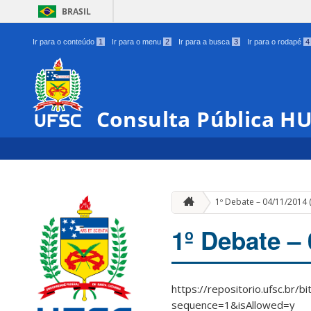
BRASIL
Ir para o conteúdo
1
Ir para o menu
2
Ir para a busca
3
Ir para o rodapé
4
Consulta Pública H
1º Debate – 04/11/2014 (
1º Debate – 
https://repositorio.ufsc.b
sequence=1&isAllowed=y