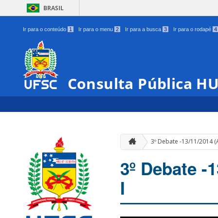
BRASIL
Ir para o conteúdo
1
Ir para o menu
2
Ir para a busca
3
Ir para o rodapé
4
Consulta Pública H
3º Debate -13/11/2014 (A
3º Debate -1
I