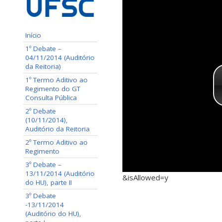
Início
1º Debate –
04/11/2014 (Auditório
da Reitoria)
1º Termo Aditivo ao
Regimento do GT
Consulta Pública
2º Debate
(10/11/2014),
Auditório da Reitoria
2º Termo Aditivo ao
Regimento
3º Debate –
13/11/2014 (Auditório
&isAllowed=y
do HU), parte II
3º Debate
-13/11/2014
(Auditório do HU),