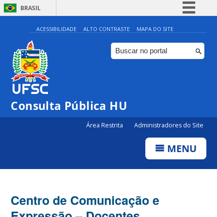
BRASIL
Simplifique!
ACESSIBILIDADE
ALTO CONTRASTE
MAPA DO SITE
Comunica BR
Participe
Acesso à informação
Legislação
Consulta Pública HU
Canais
Área Restrita
Administradores do Site
MENU
Centro de Comunicação e
Expressão – Docentes