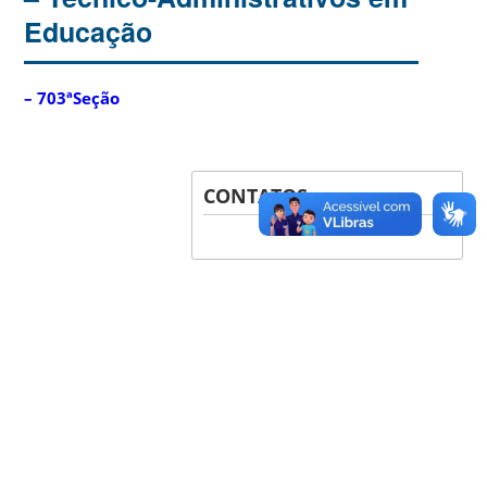
Educação
– 703ªSeção
CONTATOS