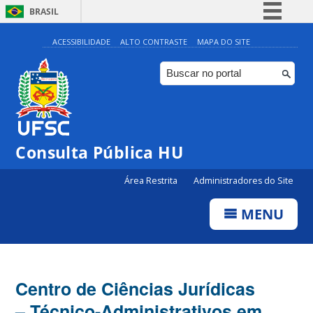
BRASIL
Simplifique!
ACESSIBILIDADE
ALTO CONTRASTE
MAPA DO SITE
Comunica BR
Participe
Acesso à informação
Legislação
Consulta Pública HU
Canais
Área Restrita
Administradores do Site
MENU
Centro de Ciências Jurídicas
– Técnico-Administrativos em