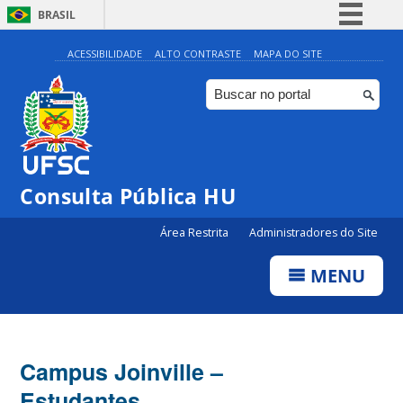
BRASIL
Simplifique!
ACESSIBILIDADE
ALTO CONTRASTE
MAPA DO SITE
Comunica BR
Participe
Acesso à informação
Legislação
Consulta Pública HU
Canais
Área Restrita
Administradores do Site
MENU
Campus Joinville –
Estudantes