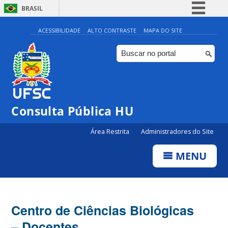
BRASIL
Simplifique!
ACESSIBILIDADE
ALTO CONTRASTE
MAPA DO SITE
Comunica BR
Participe
Acesso à informação
Legislação
Consulta Pública HU
Canais
Área Restrita
Administradores do Site
MENU
Centro de Ciências Biológicas
– Docentes