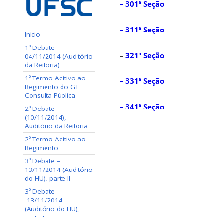
– 301ª Seção
– 311ª Seção
Início
1º Debate –
–
321ª Seção
04/11/2014 (Auditório
da Reitoria)
1º Termo Aditivo ao
– 331ª Seção
Regimento do GT
Consulta Pública
– 341ª Seção
2º Debate
(10/11/2014),
Auditório da Reitoria
2º Termo Aditivo ao
Regimento
3º Debate –
13/11/2014 (Auditório
do HU), parte II
3º Debate
-13/11/2014
(Auditório do HU),