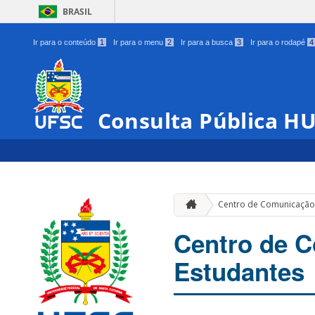
BRASIL
Ir para o conteúdo
1
Ir para o menu
2
Ir para a busca
3
Ir para o rodapé
4
Consulta Pública H
Centro de Comunicação 
Centro de 
Estudantes